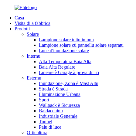
Casa
Visita di a fabbrica
Prodotti
Solare
Lampione solare tuttu in unu
Lampione solare cù pannellu solare separatu
Luce d'inundazione solare
Internu
Alta Temperatura Baia Alta
Baia Alta Regulare
Lineare è Garage à prova di Tri
Esternu
Inundazione, Zona è Mast Altu
Strada è Strada
Illuminazione Urbana
Sport
Wallpack è Sicurezza
Baldacchinu
Industriale Generale
Tunnel
Palu di luce
Orticultura