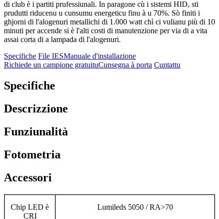
di club è i partiti prufessiunali. In paragone cù i sistemi HID, sti
prudutti riducenu u cunsumu energeticu finu à u 70%. Sò finiti i
ghjorni di l'alogenuri metallichi di 1.000 watt chì ci vulianu più di 10
minuti per accende si è l'alti costi di manutenzione per via di a vita
assai corta di a lampada di l'alogenuri.
Specifiche
File IES
Manuale d'installazione
Richiede un campione gratuitu
Cunsegna à porta
Cuntattu
Specifiche
Descrizzione
Funziunalità
Fotometria
Accessori
Chip LED è
Lumileds 5050 / RA>70
CRI