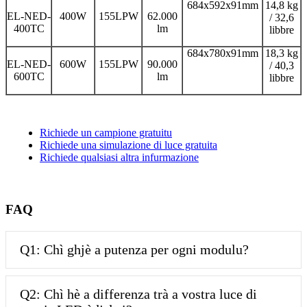
684x592x91mm
14,8 kg
EL-NED-
400W
155LPW
62.000
/ 32,6
400TC
lm
libbre
684x780x91mm
18,3 kg
EL-NED-
600W
155LPW
90.000
/ 40,3
600TC
lm
libbre
Richiede un campione gratuitu
Richiede una simulazione di luce gratuita
Richiede qualsiasi altra infurmazione
FAQ
Q1: Chì ghjè a putenza per ogni modulu?
Q2: Chì hè a differenza trà a vostra luce di