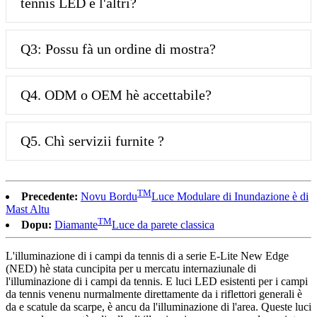
tennis LED è l'altri?
Q3: Possu fà un ordine di mostra?
Q4. ODM o OEM hè accettabile?
Q5. Chì servizii furnite ?
TM
Precedente:
Novu Bordu
Luce Modulare di Inundazione è di
Mast Altu
TM
Dopu:
Diamante
Luce da parete classica
L'illuminazione di i campi da tennis di a serie E-Lite New Edge
(NED) hè stata cuncipita per u mercatu internaziunale di
l'illuminazione di i campi da tennis. E luci LED esistenti per i campi
da tennis venenu nurmalmente direttamente da i riflettori generali è
da e scatule da scarpe, è ancu da l'illuminazione di l'area. Queste luci