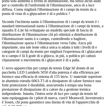
ponu solu aumentà u livellu di illuminazione, ma senza alcun aiutu
per u cuntrollu di l'uniformità di l'illuminazione, ancu di a luce
diffusa. Cumu migliurà l'illuminazione di i campi da tennis da u
puntu di vista di u ghjucadore è di u publicu ?
Sicondu l'inchiesta nantu à l'illuminazione di i campi da tennis è i
standard internaziunali nantu à l'illuminazione di i campi da tennis, a
squadra E-Lite hà sviluppatu un mudellu speciale di fasciu di
distribuzione di l'illuminazione chì pò ottimizà a distribuzione di
l'illuminazione nantu à u campu, cuntrullendu u bagliore,
l'illuminazione sparsa è l'illuminazione versu l'altu. Ancu più
impurtante, una tale lente ottica unica si adatta à tutti i livelli di e
categurie di campi da tennis per migliurà l'esperienza di i ghjucatori
in u campu è fà li gode di u ghjocu, in più, u publicu pò catturà
chjaramente u muvimentu di i ghjucatori è di a palla.
U novu apparecchiu per campi da tennis Edge hè dotatu di un
pacchettu LED Lumileds 5050 d'alta putenza è alta efficienza per
furnisce una efficacia di sistema di 155 lm/w. U materiale superiore
in aluminiu estrudu 6063-T5 di u dissipatore di calore furnisce una
forte prutezzione è durabilità, assicurendu à tempu una bona
prestazione di dissipazione di u calore da a gestione termica
indipendente. Intantu, l'intera serie di luci per campi da tennis hè
stata equipaggiata da i piloti di marca, cum'è Meanwell, Inventronics
è Sosen, chì ponu garantisce una durata di vita di l'apparecchiu di