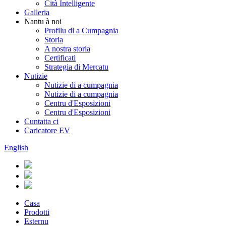
Cità ​​Intelligente
Galleria
Nantu à noi
Profilu di a Cumpagnia
Storia
A nostra storia
Certificati
Strategia di Mercatu
Nutizie
Nutizie di a cumpagnia
Nutizie di a cumpagnia
Centru d'Esposizioni
Centru d'Esposizioni
Cuntatta ci
Caricatore EV
English
Casa
Prodotti
Esternu