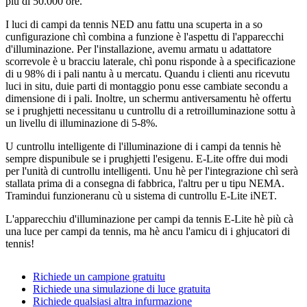
più di 50.000 ore.
I luci di campi da tennis NED anu fattu una scuperta in a so
cunfigurazione chì combina a funzione è l'aspettu di l'apparecchi
d'illuminazione. Per l'installazione, avemu armatu u adattatore
scorrevole è u bracciu laterale, chì ponu risponde à a specificazione
di u 98% di i pali nantu à u mercatu. Quandu i clienti anu ricevutu
luci in situ, duie parti di montaggio ponu esse cambiate secondu a
dimensione di i pali. Inoltre, un schermu antiversamentu hè offertu
se i prughjetti necessitanu u cuntrollu di a retroilluminazione sottu à
un livellu di illuminazione di 5-8%.
U cuntrollu intelligente di l'illuminazione di i campi da tennis hè
sempre dispunibule se i prughjetti l'esigenu. E-Lite offre dui modi
per l'unità di cuntrollu intelligenti. Unu hè per l'integrazione chì serà
stallata prima di a consegna di fabbrica, l'altru per u tipu NEMA.
Tramindui funzioneranu cù u sistema di cuntrollu E-Lite iNET.
L'apparecchiu d'illuminazione per campi da tennis E-Lite hè più cà
una luce per campi da tennis, ma hè ancu l'amicu di i ghjucatori di
tennis!
Richiede un campione gratuitu
Richiede una simulazione di luce gratuita
Richiede qualsiasi altra infurmazione