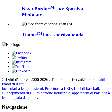
TM
Novu Bordu
Luce Sportiva
Modulare
TM
Titanu
Luce sportiva tonda
© Dritti d'autore - 2006-2026 : Tutti i diritti riservati.
Prodotti caldi
-
Pianu di u situ
luci solari à led per esterni
,
Proiettore à LED
,
Luci di baseball
,
Cuncepimentu di l'illuminazione industriale
,
apparecchi di baia alta à
led
,
lampada da parete
,
Navigazione