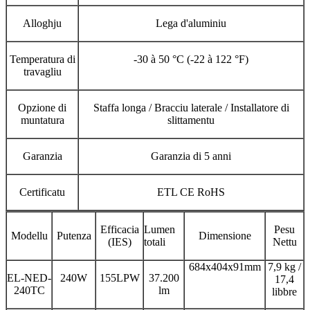
Alloghju
Lega d'aluminiu
Temperatura di
-30 à 50 °C (-22 à 122 °F)
travagliu
Opzione di
Staffa longa / Bracciu laterale / Installatore di
muntatura
slittamentu
Garanzia
Garanzia di 5 anni
Certificatu
ETL CE RoHS
Efficacia
Lumen
Pesu
Modellu
Putenza
Dimensione
(IES)
totali
Nettu
684x404x91mm
7,9 kg /
EL-NED-
240W
155LPW
37.200
17,4
240TC
lm
libbre