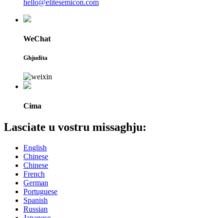
hello@elitesemicon.com
WeChat
Ghjudita
Cima
Lasciate u vostru missaghju:
English
Chinese
Chinese
French
German
Portuguese
Spanish
Russian
Japanese