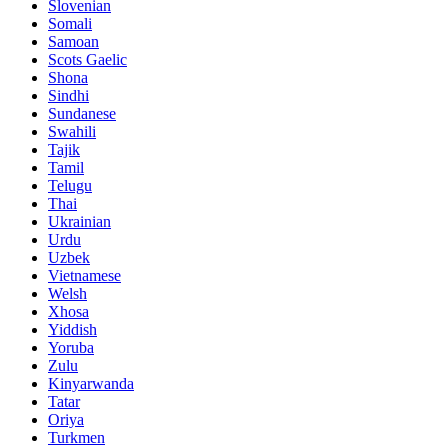
Slovenian
Somali
Samoan
Scots Gaelic
Shona
Sindhi
Sundanese
Swahili
Tajik
Tamil
Telugu
Thai
Ukrainian
Urdu
Uzbek
Vietnamese
Welsh
Xhosa
Yiddish
Yoruba
Zulu
Kinyarwanda
Tatar
Oriya
Turkmen