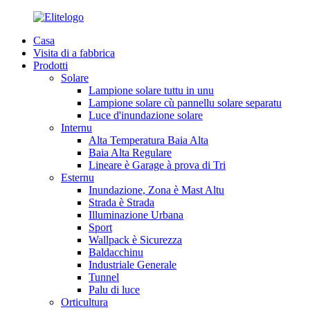
Casa
Visita di a fabbrica
Prodotti
Solare
Lampione solare tuttu in unu
Lampione solare cù pannellu solare separatu
Luce d'inundazione solare
Internu
Alta Temperatura Baia Alta
Baia Alta Regulare
Lineare è Garage à prova di Tri
Esternu
Inundazione, Zona è Mast Altu
Strada è Strada
Illuminazione Urbana
Sport
Wallpack è Sicurezza
Baldacchinu
Industriale Generale
Tunnel
Palu di luce
Orticultura