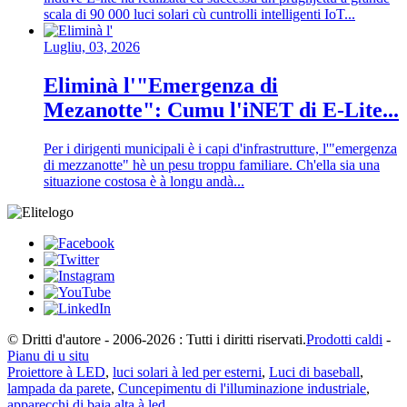
scala di 90 000 luci solari cù cuntrolli intelligenti IoT...
Lugliu, 03, 2026
Eliminà l'"Emergenza di
Mezanotte": Cumu l'iNET di E-Lite...
Per i dirigenti municipali è i capi d'infrastrutture, l'"emergenza
di mezzanotte" hè un pesu troppu familiare. Ch'ella sia una
situazione costosa è à longu andà...
© Dritti d'autore - 2006-2026 : Tutti i diritti riservati.
Prodotti caldi
-
Pianu di u situ
Proiettore à LED
,
luci solari à led per esterni
,
Luci di baseball
,
lampada da parete
,
Cuncepimentu di l'illuminazione industriale
,
apparecchi di baia alta à led
,