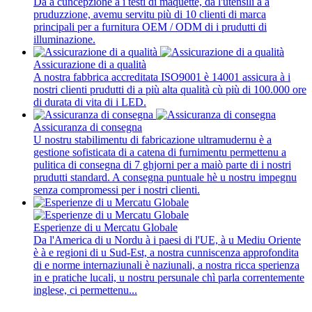
Da a cuncepzione à i testi di maquette, da l'utensili à a
pruduzzione, avemu servitu più di 10 clienti di marca
principali per a furnitura OEM / ODM di i prudutti di
illuminazione.
Assicurazione di a qualità
A nostra fabbrica accreditata ISO9001 è 14001 assicura à i
nostri clienti prudutti di a più alta qualità cù più di 100.000 ore
di durata di vita di i LED.
Assicuranza di consegna
U nostru stabilimentu di fabricazione ultramudernu è a
gestione sofisticata di a catena di furnimentu permettenu a
pulitica di consegna di 7 ghjorni per a maiò parte di i nostri
prudutti standard. A consegna puntuale hè u nostru impegnu
senza compromessi per i nostri clienti.
Esperienze di u Mercatu Globale
Da l'America di u Nordu à i paesi di l'UE, à u Mediu Oriente
è à e regioni di u Sud-Est, a nostra cunniscenza approfondita
di e norme internaziunali è naziunali, a nostra ricca sperienza
in e pratiche lucali, u nostru persunale chì parla correntemente
inglese, ci permettenu...