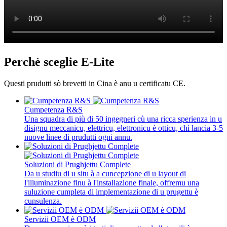
Perchè sceglie E-Lite
Questi prudutti sò brevetti in Cina è anu u certificatu CE.
Cumpetenza R&S
Una squadra di più di 50 ingegneri cù una ricca sperienza in u
disignu meccanicu, elettricu, elettronicu è otticu, chì lancia 3-5
nuove linee di prudutti ogni annu.
Soluzioni di Prughjettu Complete
Da u studiu di u situ à a cuncepzione di u layout di
l'illuminazione finu à l'installazione finale, offremu una
suluzione cumpleta di implementazione di u prugettu è
cunsulenza.
Servizii OEM è ODM