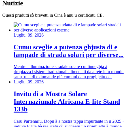
Nutizie
Questi prudutti sò brevetti in Cina è anu u certificatu CE.
Lugliu, 09, 2026
Cumu sceglie a putenza ghjusta di e
lampade di strada solari per diverse...
Mentre l'illuminazione stradale solare cuntinueghja à
rimpiazzà i sistemi tradiziunali alimentati da a rete in u mondu
sanu, una di e dumande più cumuni da u prughjettu o...
Lugliu, 09, 2026
Invitu di a Mostra Solare
Internaziunale Africana E-lite Stand
133b
Caru Partenariu, Dopu à a nostra tappa impurtante in u 2025 -
induve E-lite hà realizatu cù successu un prughjettu à grande