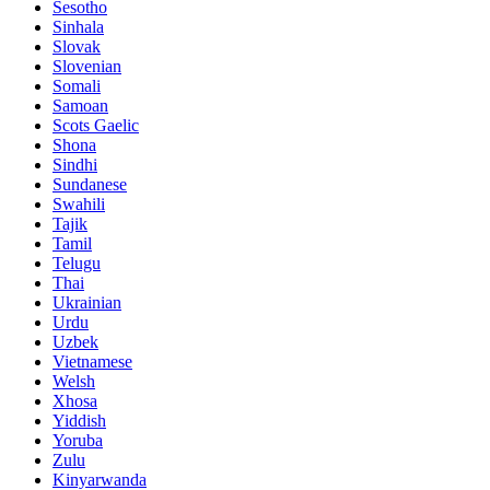
Sesotho
Sinhala
Slovak
Slovenian
Somali
Samoan
Scots Gaelic
Shona
Sindhi
Sundanese
Swahili
Tajik
Tamil
Telugu
Thai
Ukrainian
Urdu
Uzbek
Vietnamese
Welsh
Xhosa
Yiddish
Yoruba
Zulu
Kinyarwanda