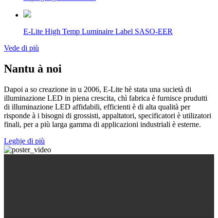
E-Lite High Temp Luminaire Label SASO-EER
Vede di più
Nantu à noi
Dapoi a so creazione in u 2006, E-Lite hè stata una sucietà di
illuminazione LED in piena crescita, chì fabrica è furnisce prudutti
di illuminazione LED affidabili, efficienti è di alta qualità per
risponde à i bisogni di grossisti, appaltatori, specificatori è utilizatori
finali, per a più larga gamma di applicazioni industriali è esterne.
Leghje di più