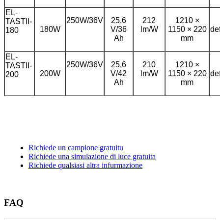
EL-
250W/36V
25,6
212
1210 ×
TASTII-
180W
V/36
lm/W
1150 × 220
de
180
Ah
mm
EL-
250W/36V
25,6
210
1210 ×
TASTII-
200W
V/42
lm/W
1150 × 220
de
200
Ah
mm
Richiede un campione gratuitu
Richiede una simulazione di luce gratuita
Richiede qualsiasi altra infurmazione
FAQ