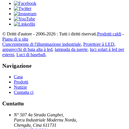
© Dritti d'autore - 2006-2026 : Tutti i diritti riservati.
Prodotti caldi
-
Pianu di u situ
Cuncepimentu di l'illuminazione industriale
,
Proiettore à LED
,
apparecchi di baia alta à led
,
lampada da parete
,
luci solari à led per
esterni
,
Luci di baseball
,
Navigazione
Casa
Prodotti
Nutizie
Cuntatta ci
Cuntattu
N° 507 4a Strada Gangbei,
Parcu Industriale Modernu Nordu,
Chengdu, Cina 611731