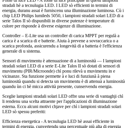
Fonte di luce LED - A fonte di luce principale in questi lampioni
stradali hè a tecnulugia LED. I LED sò efficienti in termini di
energia, duranu assai è furniscenu una illuminazione luminosa. Cù i
chip LED Philips lumileds 5050, i lampioni stradali solari LED di a
serie Talos II sò dispunibili in diverse putenze è temperature di
culore per risponde à diverse esigenze di illuminazione.
Controller – E-Lite usa un controller di carica MPPT per regulà a
carica è a scarica di e batterie. Aiuta à prevene a sovraccarica o a
scarica profonda, assicurendu a longevità di a batteria è l'efficienza
generale di u sistema.
Sensori di muvimentu è attenuazione di a luminosità — I lampioni
stradali solari LED di a serie E-Lite Talos II sò dotati di sensori di
muvimentu (PIR/Microonde) chì ponu rilevà u muvimentu in e
vicinanze. Sta funzione permette à e luci di funziunà à piena
luminosità quandu si detecta un muvimentu è di attenuà a luminosità
quandu ùn ci hè micca attività presente, cunservendu energia.
Sceglie lampioni stradali solari LED offre una serie di vantaghji chì
li rendenu una scelta attraente per l'applicazioni di illuminazione
esterna. Eccu alcuni motivi chjave per chì i lampioni stradali solari
LED sò spessu preferiti:
Efficienza energetica - A tecnulugia LED hè assai efficiente in
termini di energia, cunvertendu una percentuale più alta di energia