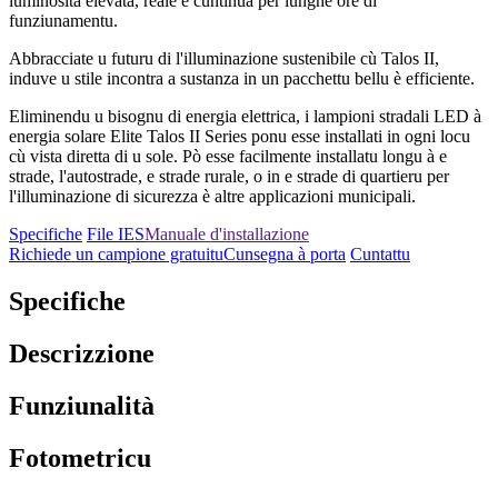
luminosità elevata, reale è cuntinua per lunghe ore di
funziunamentu.
Abbracciate u futuru di l'illuminazione sustenibile cù Talos II,
induve u stile incontra a sustanza in un pacchettu bellu è efficiente.
Eliminendu u bisognu di energia elettrica, i lampioni stradali LED à
energia solare Elite Talos II Series ponu esse installati in ogni locu
cù vista diretta di u sole. Pò esse facilmente installatu longu à e
strade, l'autostrade, e strade rurale, o in e strade di quartieru per
l'illuminazione di sicurezza è altre applicazioni municipali.
Specifiche
File IES
Manuale d'installazione
Richiede un campione gratuitu
Cunsegna à porta
Cuntattu
Specifiche
Descrizzione
Funziunalità
Fotometricu