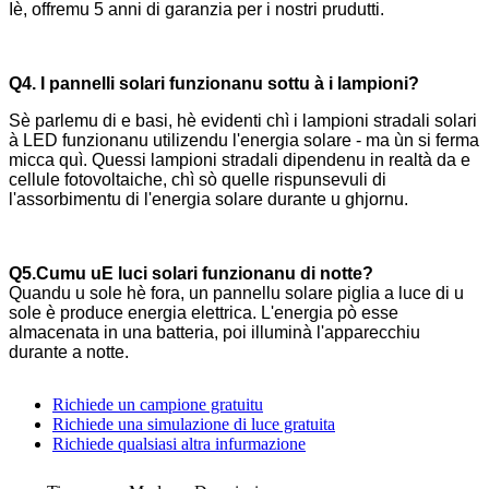
Iè, offremu 5 anni di garanzia per i nostri prudutti.
Q4. I pannelli solari funzionanu sottu à i lampioni?
Sè parlemu di e basi, hè evidenti chì i lampioni stradali solari
à LED funzionanu utilizendu l'energia solare - ma ùn si ferma
micca quì. Quessi lampioni stradali dipendenu in realtà da e
cellule fotovoltaiche, chì sò quelle rispunsevuli di
l'assorbimentu di l'energia solare durante u ghjornu.
Q5.
Cumu u
E luci solari funzionanu di notte?
Quandu u sole hè fora, un pannellu solare piglia a luce di u
sole è produce energia elettrica. L'energia pò esse
almacenata in una batteria, poi illuminà l'apparecchiu
durante a notte.
Richiede un campione gratuitu
Richiede una simulazione di luce gratuita
Richiede qualsiasi altra infurmazione