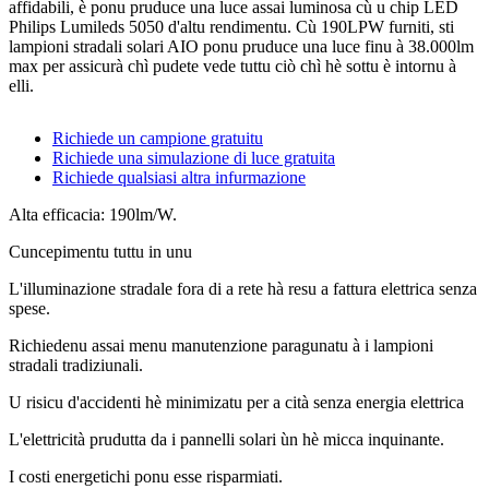
affidabili, è ponu pruduce una luce assai luminosa cù u chip LED
Philips Lumileds 5050 d'altu rendimentu. Cù 190LPW furniti, sti
lampioni stradali solari AIO ponu pruduce una luce finu à 38.000lm
max per assicurà chì pudete vede tuttu ciò chì hè sottu è intornu à
elli.
Richiede un campione gratuitu
Richiede una simulazione di luce gratuita
Richiede qualsiasi altra infurmazione
Alta efficacia: 190lm/W.
Cuncepimentu tuttu in unu
L'illuminazione stradale fora di a rete hà resu a fattura elettrica senza
spese.
Richiedenu assai menu manutenzione paragunatu à i lampioni
stradali tradiziunali.
U risicu d'accidenti hè minimizatu per a cità senza energia elettrica
L'elettricità prudutta da i pannelli solari ùn hè micca inquinante.
I costi energetichi ponu esse risparmiati.