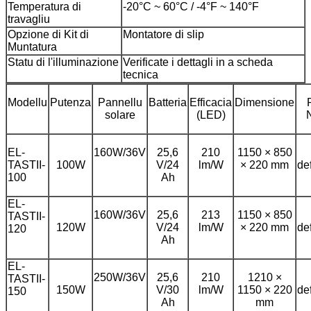
Temperatura di
-20°C ~ 60°C / -4°F ~ 140°F
travagliu
Opzione di Kit di
Montatore di slip
Muntatura
Statu di l'illuminazione
Verificate i dettagli in a scheda
tecnica
Modellu
Putenza
Pannellu
Batteria
Efficacia
Dimensione
solare
(LED)
EL-
160W/36V
25,6
210
1150 × 850
TASTII-
100W
V/24
lm/W
× 220 mm
de
100
Ah
EL-
160W/36V
25,6
213
1150 × 850
TASTII-
120W
V/24
lm/W
× 220 mm
de
120
Ah
EL-
250W/36V
25,6
210
1210 ×
TASTII-
150W
V/30
lm/W
1150 × 220
de
150
Ah
mm