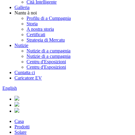
Cità ​​Intelligente
Galleria
Nantu à noi
Profilu di a Cumpagnia
Storia
A nostra storia
Certificati
Strategia di Mercatu
Nutizie
Nutizie di a cumpagnia
Nutizie di a cumpagnia
Centru d'Esposizioni
Centru d'Esposizioni
Cuntatta ci
Caricatore EV
English
Casa
Prodotti
Solare