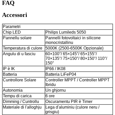
FAQ
Accessori
Parametri
Chip LED
Philips Lumileds 5050
Pannellu solare
Pannelli fotovoltaici in silicone
monocristallinu
Temperatura di culore
5000K (2500-6500K Opzionale)
Angulu di u fasciu
60×100°/ 65×145°/ 65×155°/
70×135°/ 75×150°/ 80×150°/ 110°/
150°
IP è IK
IP66 / IK08
Batteria
Batteria LiFeP04
Cuntrollore Solare
Controller MPPT / Controller MPPT
Ibridu
Autonomia
Un ghjornu
Tempu di carica
6 ore
Dimming / Cuntrollu
Oscuramentu PIR è Timer
Materiale di l'alloghju
Lega d'aluminiu (culore neru /
grisgiu)