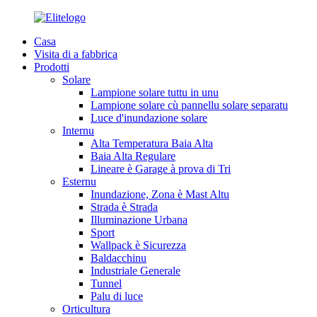
Casa
Visita di a fabbrica
Prodotti
Solare
Lampione solare tuttu in unu
Lampione solare cù pannellu solare separatu
Luce d'inundazione solare
Internu
Alta Temperatura Baia Alta
Baia Alta Regulare
Lineare è Garage à prova di Tri
Esternu
Inundazione, Zona è Mast Altu
Strada è Strada
Illuminazione Urbana
Sport
Wallpack è Sicurezza
Baldacchinu
Industriale Generale
Tunnel
Palu di luce
Orticultura