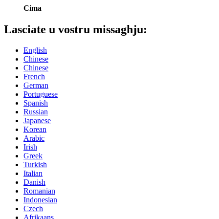
Cima
Lasciate u vostru missaghju:
English
Chinese
Chinese
French
German
Portuguese
Spanish
Russian
Japanese
Korean
Arabic
Irish
Greek
Turkish
Italian
Danish
Romanian
Indonesian
Czech
Afrikaans