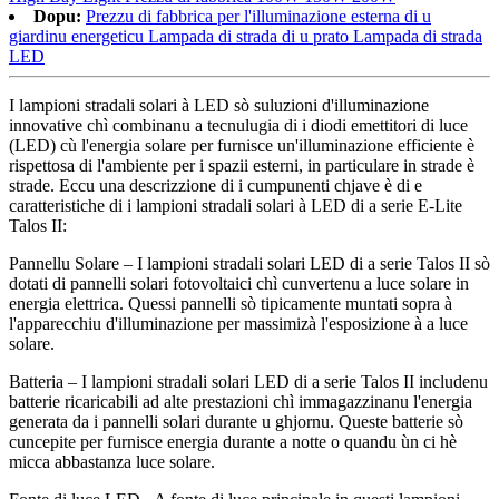
Dopu:
Prezzu di fabbrica per l'illuminazione esterna di u
giardinu energeticu Lampada di strada di u prato Lampada di strada
LED
I lampioni stradali solari à LED sò suluzioni d'illuminazione
innovative chì combinanu a tecnulugia di i diodi emettitori di luce
(LED) cù l'energia solare per furnisce un'illuminazione efficiente è
rispettosa di l'ambiente per i spazii esterni, in particulare in strade è
strade. Eccu una descrizzione di i cumpunenti chjave è di e
caratteristiche di i lampioni stradali solari à LED di a serie E-Lite
Talos II:
Pannellu Solare – I lampioni stradali solari LED di a serie Talos II sò
dotati di pannelli solari fotovoltaici chì cunvertenu a luce solare in
energia elettrica. Quessi pannelli sò tipicamente muntati sopra à
l'apparecchiu d'illuminazione per massimizà l'esposizione à a luce
solare.
Batteria – I lampioni stradali solari LED di a serie Talos II includenu
batterie ricaricabili ad alte prestazioni chì immagazzinanu l'energia
generata da i pannelli solari durante u ghjornu. Queste batterie sò
cuncepite per furnisce energia durante a notte o quandu ùn ci hè
micca abbastanza luce solare.