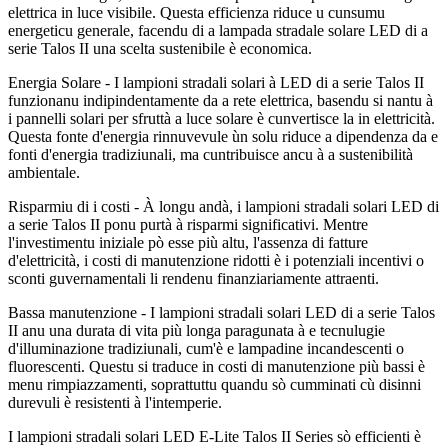
elettrica in luce visibile. Questa efficienza riduce u cunsumu
energeticu generale, facendu di a lampada stradale solare LED di a
serie Talos II una scelta sustenibile è economica.
Energia Solare - I lampioni stradali solari à LED di a serie Talos II
funzionanu indipindentamente da a rete elettrica, basendu si nantu à
i pannelli solari per sfruttà a luce solare è cunvertisce la in elettricità.
Questa fonte d'energia rinnuvevule ùn solu riduce a dipendenza da e
fonti d'energia tradiziunali, ma cuntribuisce ancu à a sustenibilità
ambientale.
Risparmiu di i costi - À longu andà, i lampioni stradali solari LED di
a serie Talos II ponu purtà à risparmi significativi. Mentre
l'investimentu iniziale pò esse più altu, l'assenza di fatture
d'elettricità, i costi di manutenzione ridotti è i potenziali incentivi o
sconti guvernamentali li rendenu finanziariamente attraenti.
Bassa manutenzione - I lampioni stradali solari LED di a serie Talos
II anu una durata di vita più longa paragunata à e tecnulugie
d'illuminazione tradiziunali, cum'è e lampadine incandescenti o
fluorescenti. Questu si traduce in costi di manutenzione più bassi è
menu rimpiazzamenti, soprattuttu quandu sò cumminati cù disinni
durevuli è resistenti à l'intemperie.
I lampioni stradali solari LED E-Lite Talos II Series sò efficienti è