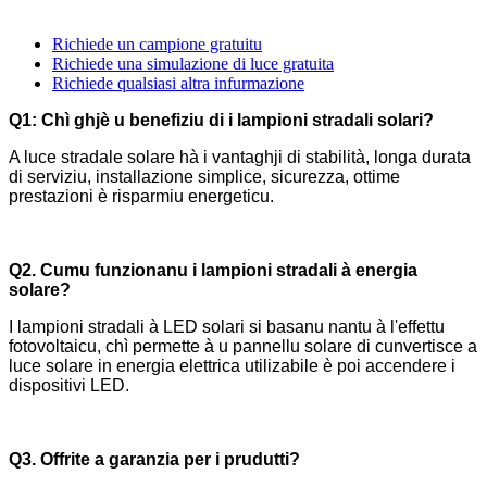
Richiede un campione gratuitu
Richiede una simulazione di luce gratuita
Richiede qualsiasi altra infurmazione
Q1:
Chì ghjè u benefiziu di i lampioni stradali solari?
A luce stradale solare hà i vantaghji di stabilità, longa durata
di serviziu, installazione simplice, sicurezza, ottime
prestazioni è risparmiu energeticu.
Q2.
Cumu funzionanu i lampioni stradali à energia
solare?
I lampioni stradali à LED solari si basanu nantu à l'effettu
fotovoltaicu, chì permette à u pannellu solare di cunvertisce a
luce solare in energia elettrica utilizabile è poi accendere i
dispositivi LED.
Q3. Offrite a garanzia per i prudutti?